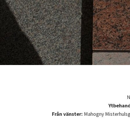
N
Ytbehand
Från vänster:
Mahogny Misterhulsgr