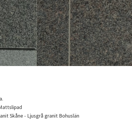
a.
Mattslipad
it Skåne - Ljusgrå granit Bohuslän