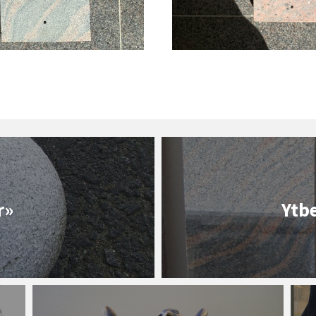
r»
Ytb