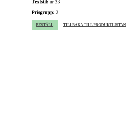
Textstil:
nr 33
Prisgrupp:
2
BESTÄLL
TILLBAKA TILL PRODUKTLISTAN
Beställning av grav
Beställare (obligatorisk)
Gravrättsinnehavare
Adress (obligatorisk)
Postnummer och postort (obligatorisk)
Personnummer (obligatorisk)