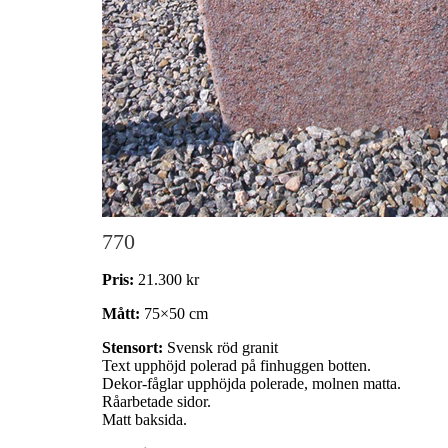
770
Pris:
21.300 kr
Mått:
75×50 cm
Stensort:
Svensk röd granit
Text upphöjd polerad på finhuggen botten.
Dekor-fåglar upphöjda polerade, molnen matta.
Råarbetade sidor.
Matt baksida.