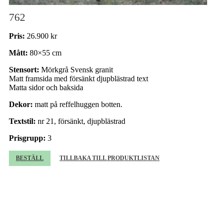
762
Pris:
26.900 kr
Mått:
80×55 cm
Stensort:
Mörkgrå Svensk granit
Matt framsida med försänkt djupblästrad text
Matta sidor och baksida
Dekor:
matt på reffelhuggen botten.
Textstil:
nr 21, försänkt, djupblästrad
Prisgrupp:
3
BESTÄLL
TILLBAKA TILL PRODUKTLISTAN
Beställning av gravsten
Beställare (obligatorisk)