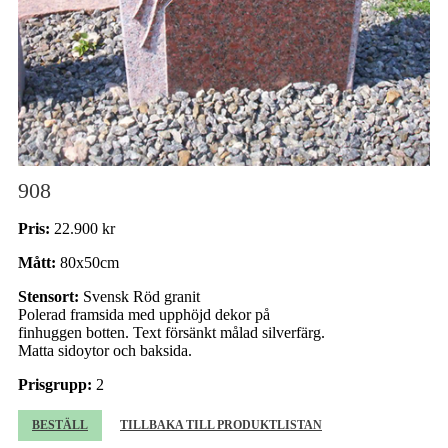
908
Pris:
22.900 kr
Mått:
80x50cm
Stensort:
Svensk Röd granit
Polerad framsida med upphöjd dekor på
finhuggen botten. Text försänkt målad silverfärg.
Matta sidoytor och baksida.
Prisgrupp:
2
BESTÄLL
TILLBAKA TILL PRODUKTLISTAN