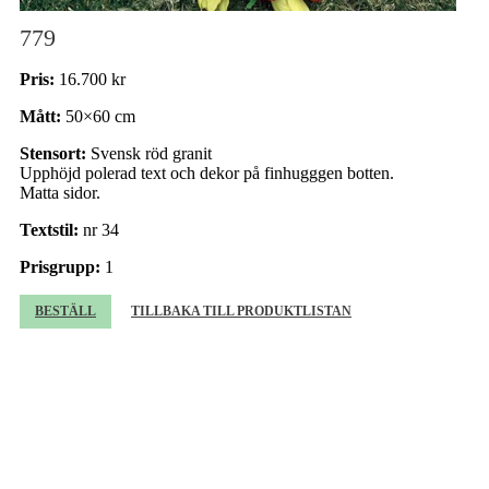
779
Pris:
16.700 kr
Mått:
50×60 cm
Stensort:
Svensk röd granit
Upphöjd polerad text och dekor på finhugggen botten.
Matta sidor.
Textstil:
nr 34
Prisgrupp:
1
BESTÄLL
TILLBAKA TILL PRODUKTLISTAN
Beställning av gravsten
Beställare (obligatorisk)