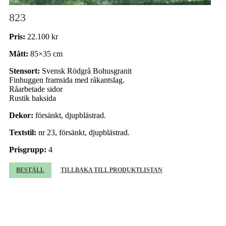
823
Pris:
22.100 kr
Mått:
85×35 cm
Stensort:
Svensk Rödgrå Bohusgranit
Finhuggen framsida med råkantslag.
Råarbetade sidor
Rustik baksida
Dekor:
försänkt, djupblästrad.
Textstil:
nr 23, försänkt, djupblästrad.
Prisgrupp:
4
BESTÄLL
TILLBAKA TILL PRODUKTLISTAN
Beställning av gravsten
Beställare (obligatorisk)