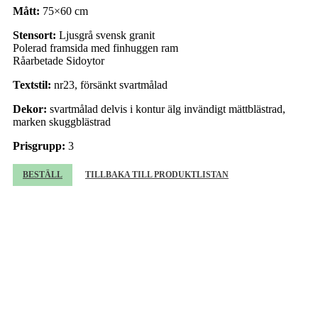
Mått:
75×60 cm
Stensort:
Ljusgrå svensk granit
Polerad framsida med finhuggen ram
Råarbetade Sidoytor
Textstil:
nr23, försänkt svartmålad
Dekor:
svartmålad delvis i kontur älg invändigt mättblästrad,
marken skuggblästrad
Prisgrupp:
3
BESTÄLL
TILLBAKA TILL PRODUKTLISTAN
Beställning av gravsten
Beställare (obligatorisk)
Gravrättsinnehavare