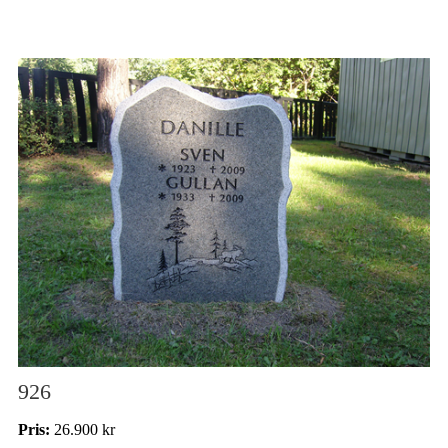
926
Pris:
26.900 kr